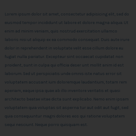
Lorem ipsum dolor sit amet, consectetur adipisicing elit, sed do
eiusmod tempor incididunt ut labore et dolore magna aliqua. Ut
enim ad minim veniam, quis nostrud exercitation ullamco
laboris nisi ut aliquip ex ea commodo consequat. Duis aute irure
dolor in reprehenderit in voluptate velit esse cillum dolore eu
fugiat nulla pariatur. Excepteur sint occaecat cupidatat non
proident, sunt in culpa qui officia deser unt mollit anim id est
laborum. Sed ut perspiciatis unde omnis iste natus error sit
voluptatem accusant ium doloremque laudantium, totam rem
aperiam, eaque ipsa quae ab illo inventore veritatis et quasi
architecto beatae vitae dicta sunt explicabo. Nemo enim ipsam
voluptatem quia voluptas sit asperna tur aut odit aut fugit, sed
quia consequuntur magni dolores eos qui ratione voluptatem
sequi nesciunt. Neque porro quisquam est.