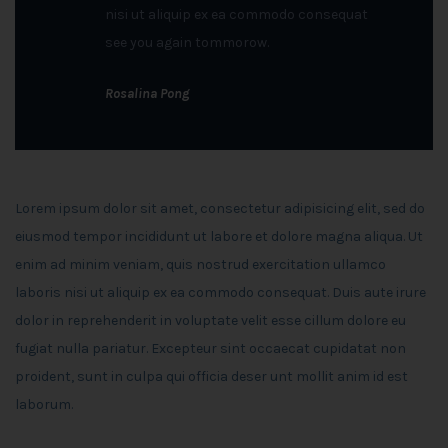
nisi ut aliquip ex ea commodo consequat
see you again tommorow.
Rosalina Pong
Lorem ipsum dolor sit amet, consectetur adipisicing elit, sed do
eiusmod tempor incididunt ut labore et dolore magna aliqua. Ut
enim ad minim veniam, quis nostrud exercitation ullamco
laboris nisi ut aliquip ex ea commodo consequat. Duis aute irure
dolor in reprehenderit in voluptate velit esse cillum dolore eu
fugiat nulla pariatur. Excepteur sint occaecat cupidatat non
proident, sunt in culpa qui officia deser unt mollit anim id est
laborum.