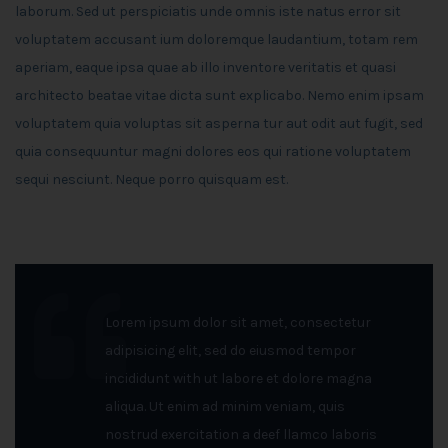
laborum. Sed ut perspiciatis unde omnis iste natus error sit
voluptatem accusant ium doloremque laudantium, totam rem
aperiam, eaque ipsa quae ab illo inventore veritatis et quasi
architecto beatae vitae dicta sunt explicabo. Nemo enim ipsam
voluptatem quia voluptas sit asperna tur aut odit aut fugit, sed
quia consequuntur magni dolores eos qui ratione voluptatem
sequi nesciunt. Neque porro quisquam est.
Lorem ipsum dolor sit amet, consectetur
adipisicing elit, sed do eiusmod tempor
incididunt with ut labore et dolore magna
aliqua. Ut enim ad minim veniam, quis
nostrud exercitation a deef llamco laboris